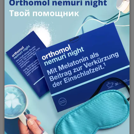
тренировки длятся долго, проходят в жару или
сопровождаются активным потоотделением. Они
не заменяют питание, отдых и правильный режим
нагрузок, но обеспечивают необходимую
нутриентную поддержку организма.
ЭНЕРГИЯ, КОНЦЕНТРАЦИЯ
И УСТАЛОСТЬ: КАК
РАБОТАЮТ УГЛЕВОДЫ, B6,
B12, КОФЕИН И
ПОЛИФЕНОЛЫ
Помимо минералов, во время физической
активности организм активно расходует энергию.
Именно поэтому спортивные витаминные
комплексы часто содержат углеводы – доступный