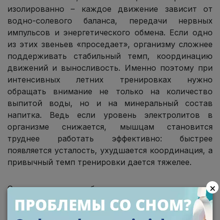
изолированно – каждое движение зависит от
водно-солевого баланса, передачи нервных
импульсов и энергетического обмена. Если одно
из этих звеньев «проседает», организму сложнее
поддерживать стабильный темп, координацию
движений и выносливость. Именно поэтому при
интенсивных летних тренировках нужно
обращать внимание не только на количество
выпитой воды, но и на минеральный состав
напитка. Ведь если уровень электролитов в
организме снижается, мышцам становится
труднее работать эффективно: быстрее
появляется усталость, ухудшается координация, а
привычный темп тренировки дается тяжелее.
×
С учетом этого сбалансированные комплексы
минералов и
витаминов для спорта
могут стать
уместным дополнением к рациону, особенно если