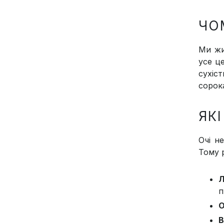
ЧО
Ми жи
усе ц
сухіс
сорок
ЯК
Очі н
Тому 
Л
п
О
В