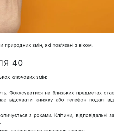
 природних змін, які пов’язані з віком.
ЛЯ 40
ькох ключових змін:
ть. Фокусуватися на близьких предметах стає
нає відсувати книжку або телефон подалі від
пичується з роками. Клітини, відповідальні за
.
ми, погіршується живлення тканин.