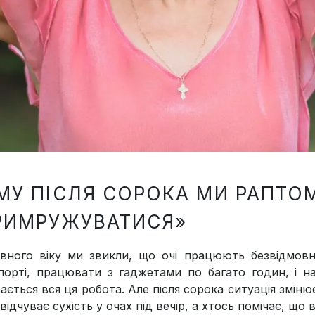
МУ ПІСЛЯ СОРОКА МИ РАПТ
РИМРУЖУВАТИСЯ»
вного віку ми звикли, що очі працюють безвідмов
порті, працювати з гаджетами по багато годин, і н
ається вся ця робота. Але після сорока ситуація змін
відчуває сухість у очах під вечір, а хтось помічає, що