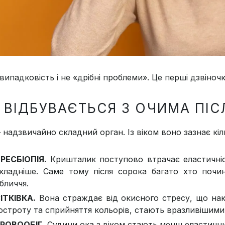
випадковість і не «дрібні проблеми». Це перші дзвіночки
 ВІДБУВАЄТЬСЯ З ОЧИМА ПІС
 надзвичайно складний орган. Із віком воно зазнає кіл
РЕСБІОПІЯ.
Кришталик поступово втрачає еластичніс
кладніше. Саме тому після сорока багато хто почи
бличчя.
ІТКІВКА.
Вона страждає від окисного стресу, що нако
остроту та сприйняття кольорів, стають вразливішими
РОВОOБІГ.
Судини ока з віком стають менш еластични