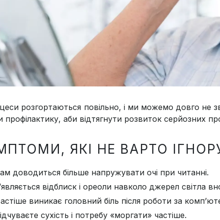
оцеси розгортаються повільно, і ми можемо довго не з
и профілактику, аби відтягнути розвиток серйозних пр
МПТОМИ, ЯКІ НЕ ВАРТО ІГНОР
ам доводиться більше напружувати очі при читанні.
’являється відблиск і ореоли навколо джерел світла вно
астіше виникає головний біль після роботи за комп’ют
ідчуваєте сухість і потребу «моргати» частіше.