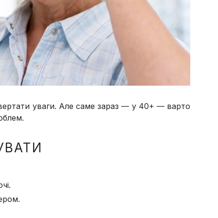
вертати уваги. Але саме зараз — у 40+ — варто
облем.
УВАТИ
чі.
ером.