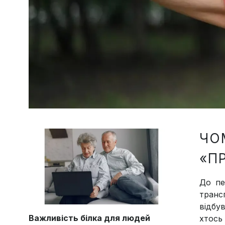
ЧО
«П
До пе
транс
відбув
Важливість білка для людей
хтось 