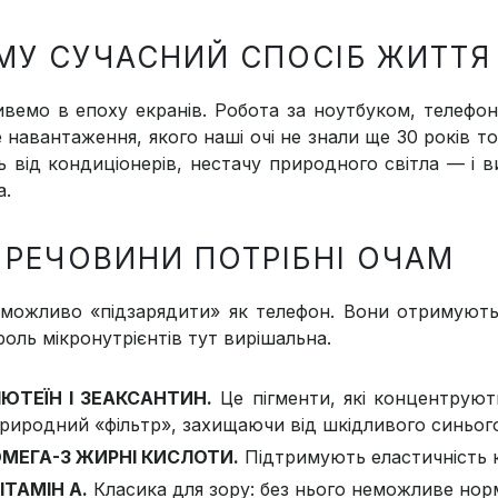
МУ СУЧАСНИЙ СПОСІБ ЖИТТЯ
вемо в епоху екранів. Робота за ноутбуком, телефон 
е навантаження, якого наші очі не знали ще 30 років т
ть від кондиціонерів, нестачу природного світла — і 
а.
І РЕЧОВИНИ ПОТРІБНІ ОЧАМ
еможливо «підзарядити» як телефон. Вони отримують 
роль мікронутрієнтів тут вирішальна.
ЮТЕЇН І ЗЕАКСАНТИН.
Це пігменти, які концентруют
риродний «фільтр», захищаючи від шкідливого синього
МЕГА-3 ЖИРНІ КИСЛОТИ.
Підтримують еластичність к
ІТАМІН A.
Класика для зору: без нього неможливе норм