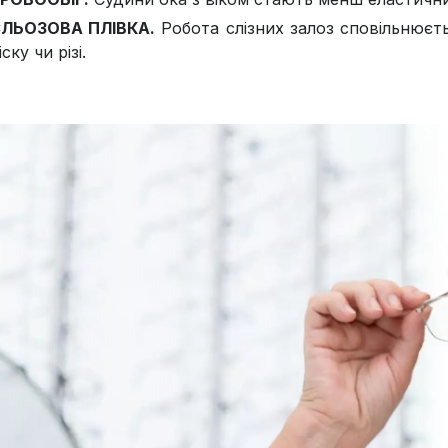
ЛЬОЗОВА ПЛІВКА.
Робота слізних залоз сповільнюєть
іску чи різі.