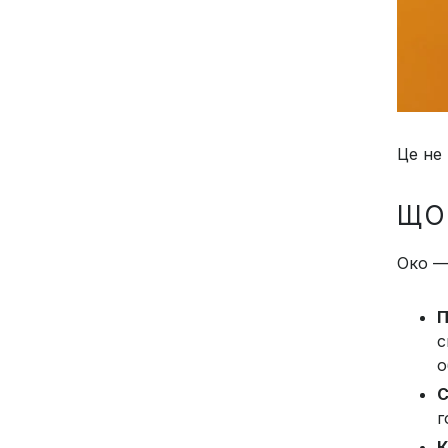
Це не 
ЩО
Око —
П
с
о
С
г
К