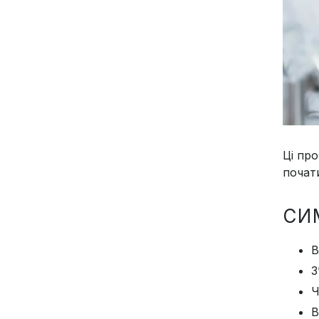
Ці пр
почат
СИ
В
З
Ч
В