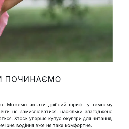
ОМ ПОЧИНАЄМО
но. Можемо читати дрібний шрифт у темному
авіть не замислюватися, наскільки злагоджено
юється. Хтось уперше купує окуляри для читання,
 вечірнє водіння вже не таке комфортне.