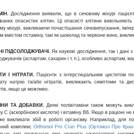
дослідження, яке було проведено в Массачусетсі виявил
 кави на день, частіше розвивалися симптоми 
иченням сечі, в той же час у жінок, симптоми імперат
кти з високим вмістом кислоти або лугу створюють
знення та запалення. Так само, продукти з висо
кають ті нервові рецептори, які контролюють частоту 
починають частіше мочитися після вживання кофеїну. 
н викликає ще більше подразнення нервових рецепто
 чаю та газованих напоїв, часто платять високу ціну з
тривати роками. Однак за допомогою простих реком
итись.
ОДУКТИ, ЩО ШКОДЯТЬ СЕЧОВ
Н.
Кофеїн діє як сечогінний засіб, стимулюючи часте 
ини та аміаку в сечі. Всі продукти з кофеїном (кава, 