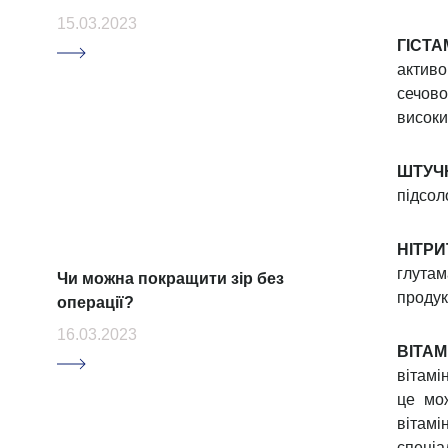
Інше 
чашки
накоп
Проду
подра
МОЗКОВИЙ ШТУРМ. ЯКИХ
запус
ВІТАМІНІВ ВИМАГАЄ НАШ МОЗОК
люди 
кофеї
27.12.2025
кави,
може 
зменш
ПР
КОФЕЇ
сечов