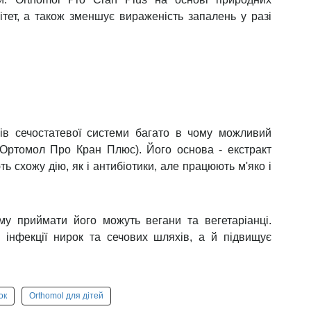
приклад, цитрусові та соки, журавлина, оцет)
лоту вилили на рану на руці.
ієнтів з інтерстиціальним циститом є велика
ини вивільняють гістамін, який потім провокує
ння сечовипускання, імперативні позиви та/або
 такі як шоколад та червоне вино, викликають
ні з історії пацієнтів підтвердили, що більшість
особливо аспартам, мають подразнюючу дію на
повідомляють, що продукти, що містять високі
оми та дискомфорт сечового міхура, тому слід