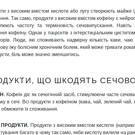
ЄТА МОЖЕ ЗМЕНШИТИ БІЛЬ СЕ
дники з Університету Лонг-Айленда, доктор медичних н
р, а також їхні колеги, опублікували результати перш
 та інтерстиціального циститу
(Вплив харчових продукті
ли результат, що певні продукти харчування можуть 
тивні позиви, тиск та/або біль сечового міхура. Дев'яно
 дослідженні, повідомили про харчову непереносимість
монструвала, що чоловіки з хронічним простатитом
(
оми хронічного простатиту/синдрому хронічного тазов
клад, надмірне споживання кофеїну є серйозним фак