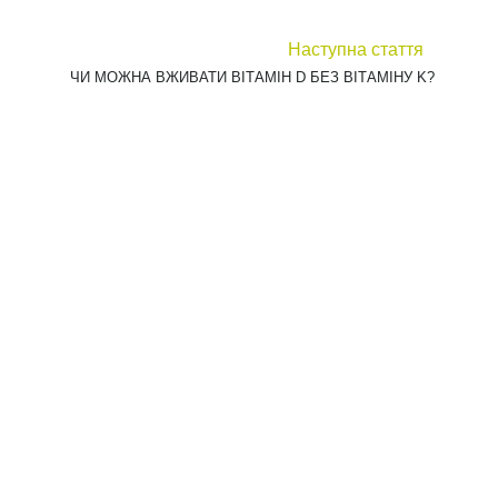
викликати часте сечовипускання через високий
о в раціоні не вистачає збалансованої кількості
ганізму. Наприклад, для покращення роботи
homol Pro Cran Plus (Ортомол Про Кран Плюс)
.
піклування про здоров'я сечостатевої системи.
 виступає профілактикою та підвищує місцевий
би.