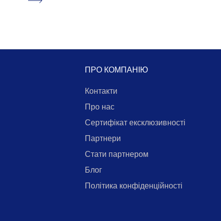
«Незручна» тема, про яку
вважають за краще не говорити.
Як убезпечити “друге серце”
чоловіка?
18.03.2023
Гормони та остеопороз. У чому
зв'язок?