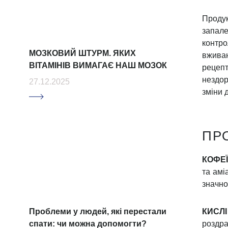
ДІ
Дослі
Шорте
дієти
вияви
Лікарі-косметологи обирають ТМ
імпера
Orthomol
цьому
13.03.2023
проде
симпт
Напри