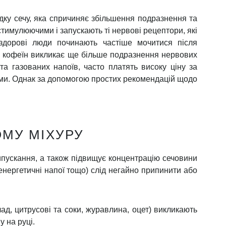
ЧОВОГО МІХУРА
аук - Роберт Молдвін та д.м.н. Барбара
ого офіційного дослідження, що вивчає роль
в на симптоми інтерстиціального циститу)
,
викликати прискорене сечовипускання,
сто відсотків пацієнтів, які брали участь у
. У 2013 році та ж дослідницька група
вплив продуктів харчування та напоїв на
ого болю)
мають схожу харчову чутливість.
тором ризику, на який треба звернути увагу.