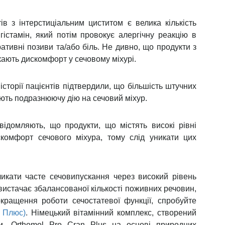
о, що у чоловіків, які в середньому випивали 2
нижніх сечовивідних шляхів та труднощі з
ивних позивів прогресивно погіршувалися.
 майже їдку сечу, яка спричиняє збільшення
ким вмістом кофеїну є нейростимулюючими і
та терміновість сечовипускання. Навіть здорові
Однак у пацієнтів з інтерстиціальним циститом
рів. Люди, які споживають надмірну кількість
а нездорову їжу болісним хронічним болем, який
ендацій щодо зміни дієти, біль може значно
ОМУ МІХУРУ
сечовипускання, а також підвищує концентрацію
чай, зелений чай, енергетичні напої тощо) слід