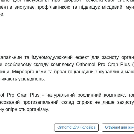
но припинити або значно обмежити їх споживання.
І ПРОДУКТИ.
Продукти з високим вмістом кислоти (на
кають роздратування багато в чому так само, якби кис
МІН.
Дослідження виявили, що в сечовому міхурі пац
ість активованих опасистих клітин. Ці опасисті кліт
ічну реакцію в сечовому міхурі, викликаючи почастіша
 Не дивно, що продукти з високим вмістом гістаміну,
мфорт у сечовому міхурі.
НІ ПІДСОЛОДЖУВАЧІ.
Як наукові дослідження, так і да
их підсолоджувачів (аспартам, сахарин і т. п.), 
й міхур.
ТИ І НІТРАТИ.
Пацієнти з інтерстиціальним циститом 
 глутамату натрію та/або нітратів, викликають симпт
ти цих продуктів, якщо це можливо.