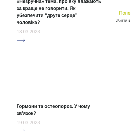
ВІТА
рівень
пожив
сечос
Німец
Ortho
Спортивні результати з Orthomol
імуніт
Sport Recover
17.03.2023