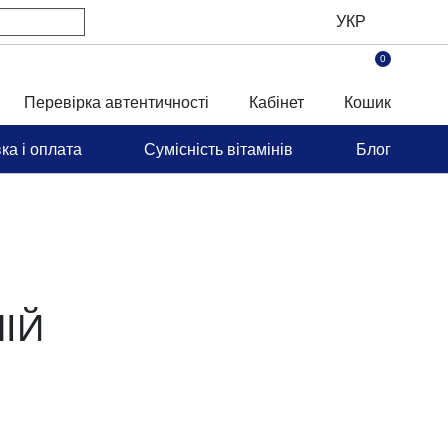
УКР
0
Перевірка автентичності
Кабінет
Кошик
вка і оплата
Сумісність вітамінів
Блог
ТНІЙ