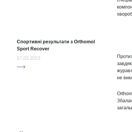
негай
Проблеми у людей, які перестали
спати: чи можна допомогти?
КИСЛ
15.03.2023
викли
ГІСТА
кільк
алерг
біль.
диско
ШТУЧ
штучн
Чи можна покращити зір без
сечови
операції?
16.03.2023
НІТРИ
рівні
уника