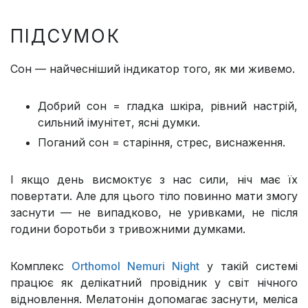
ПІДСУМОК
Сон — найчесніший індикатор того, як ми живемо.
Добрий сон = гладка шкіра, рівний настрій,
сильний імунітет, ясні думки.
Поганий сон = старіння, стрес, виснаження.
І якщо день висмоктує з нас сили, ніч має їх
повертати. Але для цього тіло повинно мати змогу
заснути — не випадково, не уривками, не після
години боротьби з тривожними думками.
Комплекс
Orthomol Nemuri Night
у такій системі
працює як делікатний провідник у світ нічного
відновлення. Мелатонін допомагає заснути, меліса