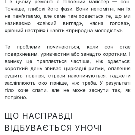
І в цьому ремонті є головний майстер — сон.
Точніше, глибокі його фази. Вони непомітні, ми їх
не пам’ятаємо, але саме там ховається те, що ми
називаємо «свіжий вигляд», «ясна голова»,
«рівний настрій» і навіть «природна молодість».
Та проблеми починаються, коли сон стає
поверхневим, уривчастим або занадто коротким. І
взимку це трапляється частіше, ніж здається:
короткий день збиває циркадні ритми, опалення
сушить повітря, стреси накопичуються, гаджети
засліплюють око пізніше, ніж треба. У результаті
тіло хоче спати, але не може заснути так, як
потрібно.
ЩО НАСПРАВДІ
ВІДБУВАЄТЬСЯ УНОЧІ