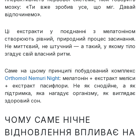
мозку: «Ти вже зробив усе, що міг. Давай
відпочинемо».
Ці екстракти у поєднанні з мелатоніном
створюють рівний, природний процес засинання.
Не миттєвий, не штучний — а такий, у якому тіло
згадує свій власний ритм.
Саме на цьому принципі побудований комплекс
Orthomol Nemuri Night
: мелатонін + екстракт меліси
+ екстракт пасифлори. Не як снодійне, а як
підтримка, яка нагадує організму, як виглядає
здоровий сон.
ЧОМУ САМЕ НІЧНЕ
ВІДНОВЛЕННЯ ВПЛИВАЄ НА