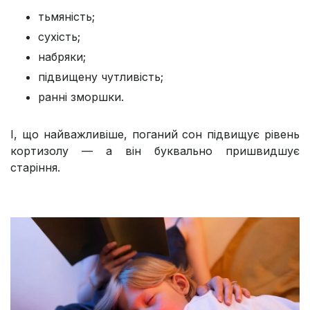
тьмяність;
сухість;
набряки;
підвищену чутливість;
ранні зморшки.
І, що найважливіше, поганий сон підвищує рівень
кортизолу — а він буквально пришвидшує
старіння.