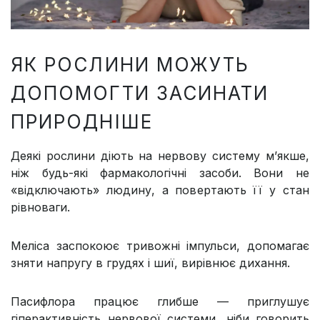
ЯК РОСЛИНИ МОЖУТЬ
ДОПОМОГТИ ЗАСИНАТИ
ПРИРОДНІШЕ
Деякі рослини діють на нервову систему м’якше,
ніж будь-які фармакологічні засоби. Вони не
«відключають» людину, а повертають її у стан
рівноваги.
Меліса заспокоює тривожні імпульси, допомагає
зняти напругу в грудях і шиї, вирівнює дихання.
Пасифлора працює глибше — приглушує
гіперактивність нервової системи, ніби говорить