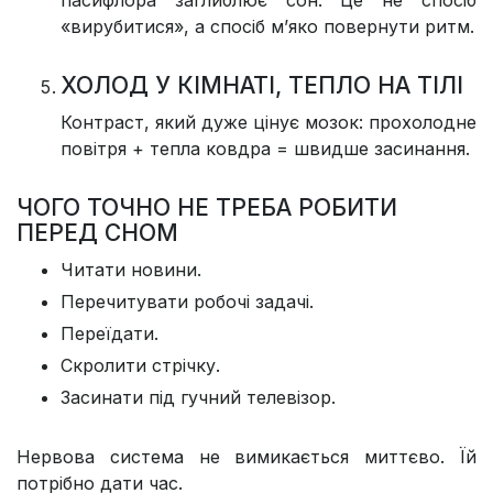
пасифлора заглиблює сон. Це не спосіб
«вирубитися», а спосіб м’яко повернути ритм.
ХОЛОД У КІМНАТІ, ТЕПЛО НА ТІЛІ
Контраст, який дуже цінує мозок: прохолодне
повітря + тепла ковдра = швидше засинання.
ЧОГО ТОЧНО НЕ ТРЕБА РОБИТИ
ПЕРЕД СНОМ
Читати новини.
Перечитувати робочі задачі.
Переїдати.
Скролити стрічку.
Засинати під гучний телевізор.
Нервова система не вимикається миттєво. Їй
потрібно дати час.