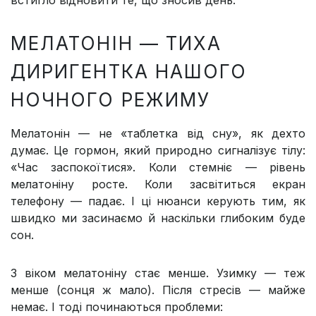
встигло відновити те, що зносив день.
МЕЛАТОНІН — ТИХА
ДИРИГЕНТКА НАШОГО
НОЧНОГО РЕЖИМУ
Мелатонін — не «таблетка від сну», як дехто
думає. Це гормон, який природно сигналізує тілу:
«Час заспокоїтися». Коли стемніє — рівень
мелатоніну росте. Коли засвітиться екран
телефону — падає. І ці нюанси керують тим, як
швидко ми засинаємо й наскільки глибоким буде
сон.
З віком мелатоніну стає менше. Узимку — теж
менше (сонця ж мало). Після стресів — майже
немає. І тоді починаються проблеми: