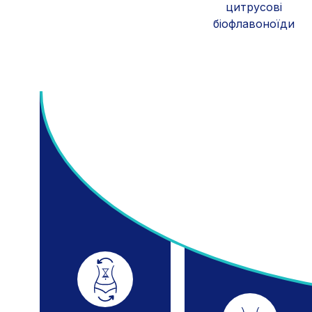
цитрусові
біофлавоноїди