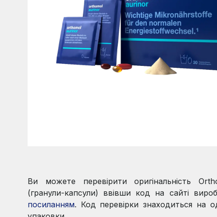
Ви можете перевірити оригінальність Orth
(гранули-капсули) ввівши код на сайті вир
посиланням
. Код перевірки знаходиться на од
упаковки.