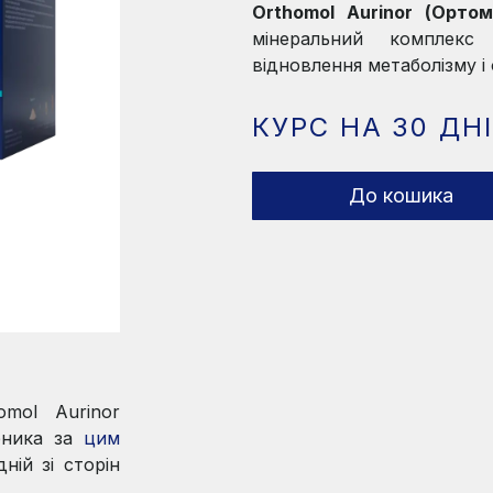
Orthomol Aurinor (Ортом
мінеральний комплек
відновлення метаболізму і 
КУРС НА 30 ДН
До кошика
omol Aurinor
обника за
цим
ній зі сторін