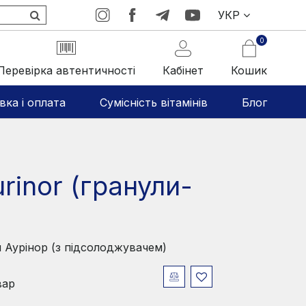
УКР
0
Перевірка автентичності
Кабінет
Кошик
вка і оплата
Сумісність вітамінів
Блог
rinor (гранули-
 Аурінор (з підсолоджувачем)
вар