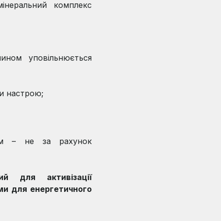
мінеральний комплекс
чином уповільнюється
ни настрою;
ом – не за рахунок
ий для активізації
ми для енергетичного