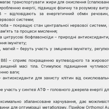
омагає транспортувати жири для окислення (спалюван
иробленню енергії, підвищує фізичну та розумову витр
В – відповідають за енергетичний обмін речовин,
ервової системи;
білоба – покращує стан центральної нервової системи,
пам'ять та процеси мислення;
та цитрусові біофлавоноїди – природні антиоксиданти,
ння імунітету;
, магній – беруть участь у зміцненні імунітету, регул
н В8) – сприяє покращенню вуглеводного та жировог
двищеній масі тіла. Стимулює підвищення чутливост
нню ваги;
– антиоксиданти для захисту клітин від окислювальн
е участь у синтезі АТФ – головного джерела енергії для
аксимально збалансоване харчування, дає можливіст
овини для оптимізації метаболізму. Прийом Orthomol 