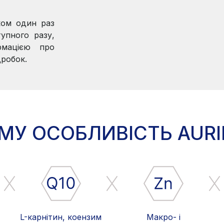
ком один раз
упного разу,
рмацією про
дробок.
МУ ОСОБЛИВІСТЬ AUR
L-карнітин, коензим
Макро- і