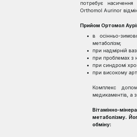
потребує насичення 
Orthomol Aurinor відмі
Прийом Ортомол Аурі
в осінньо-зимо
метаболізм;
при надмірній ваз
при проблемах з 
при синдромі хрон
при високому арт
Комплекс допом
медикаментів, а з
Вітамінно-міне
метаболізму. Йо
обміну: