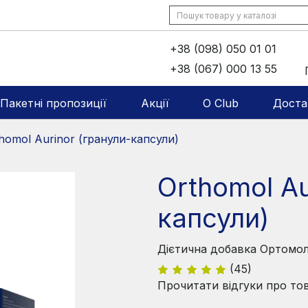
+38 (098) 050 01 01
+38 (067) 000 13 55
Пакетні пропозиції
Акції
O Club
Доста
homol Aurinor (гранули-капсули)
Orthomol Au
капсули)
Дієтична добавка Ортомол
(45)
Прочитати відгуки про то