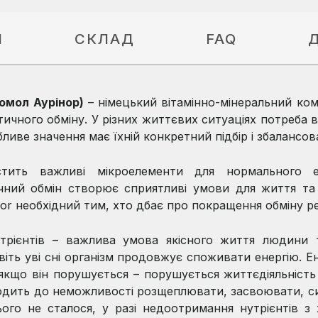
Я
СКЛАД
FAQ
томол Аурінор)
– німецький вітамінно-мінеральний ко
тичного обміну. У різних життєвих ситуаціях потреба 
ливе значення має їхній конкретний підбір і збалансов
стить важливі мікроелементи для нормального е
чний обмін створює сприятливі умови для життя та 
or необхідний тим, хто дбає про покращення обміну ре
нутрієнтів – важлива умова якісного життя людини 
віть уві сні організм продовжує споживати енергію. Е
 якщо він порушується – порушується життєдіяльніст
одить до неможливості розщеплювати, засвоювати, си
ого не сталося, у разі недоотримання нутрієнтів з 