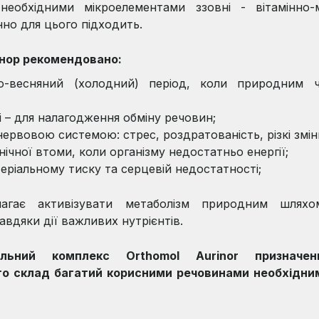
необхідними мікроелементами ззовні - вітамінно-
нно для цього підходить.
нор рекомендовано:
во-весняний (холодний) період, коли природним 
і – для налагодження обміну речовин;
нервовою системою: стрес, роздратованість, різкі змі
ічної втоми, коли організму недостатньо енергії;
еріальному тиску та серцевій недостатності;
агає активізувати метаболізм природним шлях
авдяки дії важливих нутрієнтів.
ральний комплекс Orthomol Aurinor призначен
го склад багатий корисними речовинами необхідни