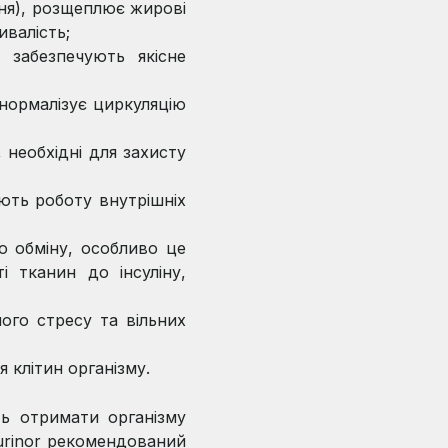
ня), розщеплює жирові
ивалість;
 забезпечують якісне
 нормалізує циркуляцію
 необхідні для захисту
юють роботу внутрішніх
о обміну, особливо це
і тканин до інсуліну,
ого стресу та вільних
 клітин організму.
ь отримати організму
Aurinor рекомендований