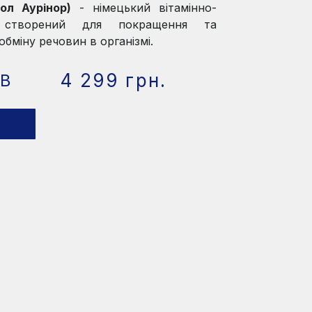
ол Аурінор)
- німецький вітамінно-
с створений для покращення та
обміну речовин в організмі.
4 299 грн.
ІВ