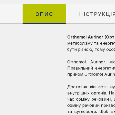
ОПИС
ІНСТРУКЦІ
Orthomol Aurinor (Ор
метаболізму та енерге
бути різною, тому особ
Orthomol Aurinor мі
Правильний енергети
прийом Orthomol Aurin
Достатня кількість 
внутрішніх органів. На
час обміну речовин і,
обміну речовин призв
та вуглеводи. Щоб ць