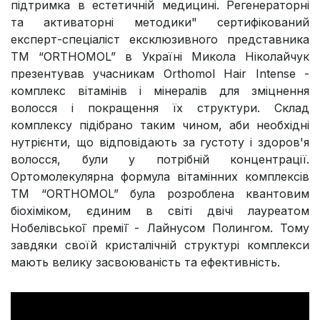
підтримка в естетичній медицині. Регенераторні
та активаторні методики" сертифікований
експерт-спеціаліст ексклюзивного представника
ТМ “ORTHOMOL” в Україні Микола Ніколайчук
презентував учасникам Orthomol Hair Intense -
комплекс вітамінів і мінералів для зміцнення
волосся і покращення їх структури. Склад
комплексу підібрано таким чином, аби необхідні
нутрієнти, що відповідають за густоту і здоров'я
волосся, були у потрібній концентрації.
Ортомолекулярна формула вітамінних комплексів
ТМ “ORTHOMOL” була розроблена квантовим
біохіміком, єдиним в світі двічі лауреатом
Нобелівської̈ премії̈ - Лайнусом Полингом. Тому
завдяки своїй кристалічній структурі комплекси
мають велику засвоюваність та ефективність.