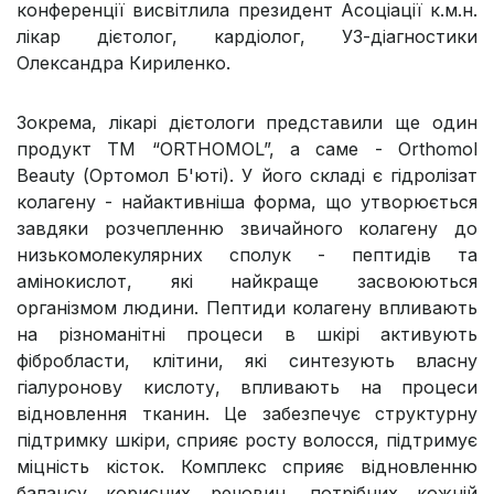
конференції висвітлила президент Асоціації к.м.н.
лікар дієтолог, кардіолог, УЗ-діагностики
Олександра Кириленко.
Зокрема, лікарі дієтологи представили ще один
продукт ТМ “ORTHOMOL”, а саме - Orthomol
Beauty (Ортомол Б'юті). У його складі є гідролізат
колагену - найактивніша форма, що утворюється
завдяки розчепленню звичайного колагену до
низькомолекулярних сполук - пептидів та
амінокислот, які найкраще засвоюються
організмом людини. Пептиди колагену впливають
на різноманітні процеси в шкірі активують
фібробласти, клітини, які синтезують власну
гіалуронову кислоту, впливають на процеси
відновлення тканин. Це забезпечує структурну
підтримку шкіри, сприяє росту волосся, підтримує
міцність кісток. Комплекс сприяє відновленню
балансу корисних речовин, потрібних кожній