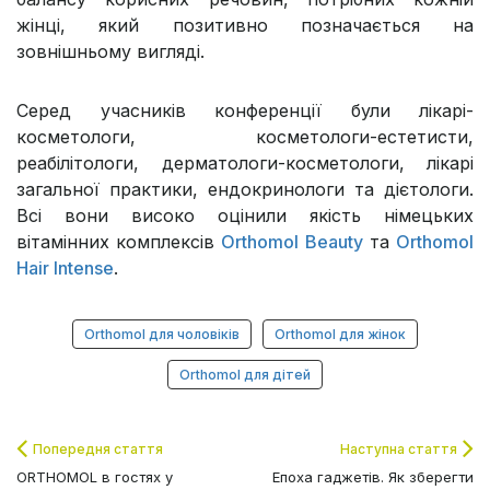
жінці, який позитивно позначається на
зовнішньому вигляді.
Серед учасників конференції були лікарі-
косметологи, косметологи-естетисти,
реабілітологи, дерматологи-косметологи, лікарі
загальної практики, ендокринологи та дієтологи.
Всі вони високо оцінили якість німецьких
вітамінних комплексів
Orthomol Beauty
та
Orthomol
Hair Intense
.
Orthomol для чоловіків
Orthomol для жінок
Orthomol для дітей
Попередня стаття
Наступна стаття
ORTHOMOL в гостях у
Епоха гаджетів. Як зберегти