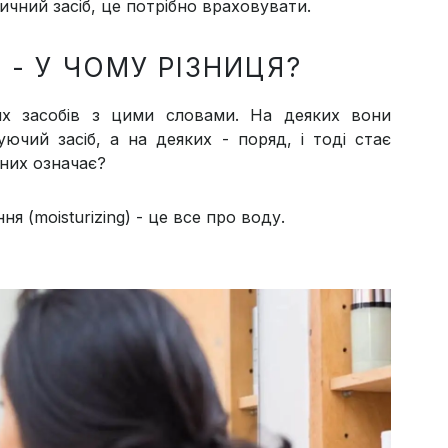
тичний засіб, це потрібно враховувати.
 - У ЧОМУ РІЗНИЦЯ?
х засобів з цими словами. На деяких вони
ючий засіб, а на деяких - поряд, і тоді стає
 них означає?
ня (moisturizing) - це все про воду.