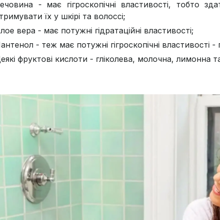
ечовина - має гігроскопічні властивості, тобто зд
тримувати їх у шкірі та волоссі;
лое вера - має потужні гідратаційні властивості;
антенол - теж має потужні гігроскопічні властивості - 
еякі фруктові кислоти - гліколева, молочна, лимонна т