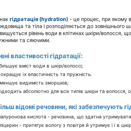
нак
гідратація (hydration)
- це процес, при якому 
редовища та тіла і розподіляється до зовнішнього ш
двищується рівень води в клітинах шкіри/волосся, щ
ужними та сяючими.
вні властивості гідратації:
більшує вміст води в шкірі/волоссі;
окращує їх еластичність та пружність.
меншує видимість зморшків;
ідходить абсолютно для всіх типів шкіри та волосся,
ільш відомі речовини, які забезпечують г
іалуронова кислота - речовина, що здатна утримувати в
ліцерин - притягує вологу з повітря й утримує її в шкір