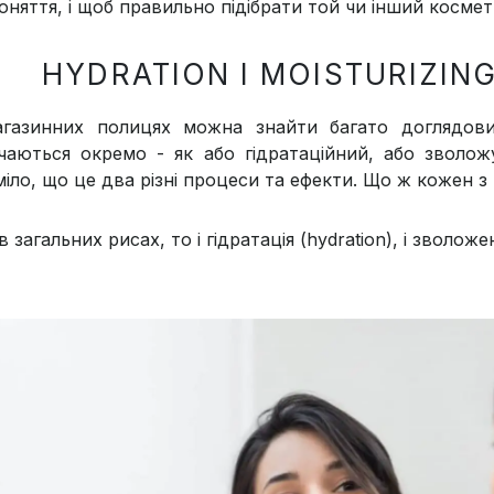
поняття, і щоб правильно підібрати той чи інший косме
HYDRATION І MOISTURIZING
газинних полицях можна знайти багато доглядови
ічаються окремо - як або гідратаційний, або зволожу
міло, що це два різні процеси та ефекти. Що ж кожен з
 загальних рисах, то і гідратація (hydration), і зволожен