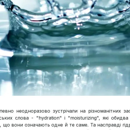
певно неодноразово зустрічали на різноманітних з
йських слова - "hydration" і "moisturizing", які оби
 що вони означають одне й те саме. Та насправді гідра