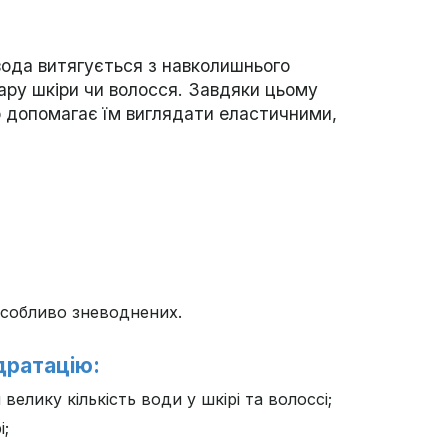
вода витягується з навколишнього
ару шкіри чи волосся. Завдяки цьому
о допомагає їм виглядати еластичними,
 особливо зневоднених.
ідратацію:
елику кількість води у шкірі та волоссі;
і;