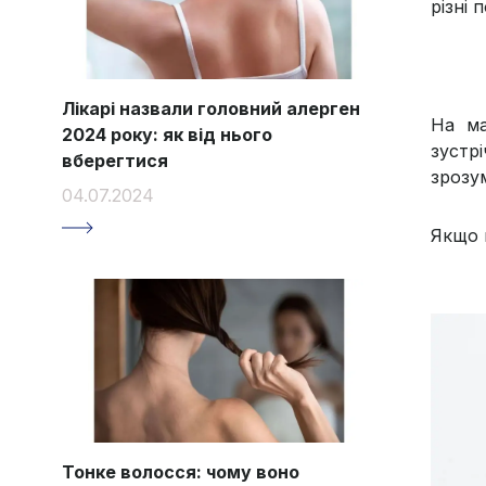
різні 
Лікарі назвали головний алерген
На ма
2024 року: як від нього
зустр
вберегтися
зрозу
04.07.2024
Якщо в
Тонке волосся: чому воно