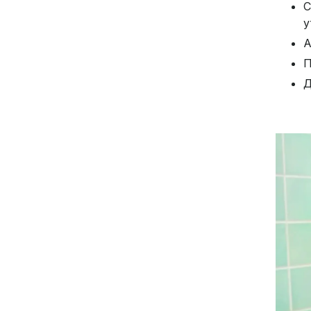
С
у
А
П
Д