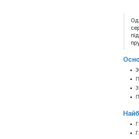
Од
се
пі
пр
Осно
З
П
З
П
Найб
Г
Г