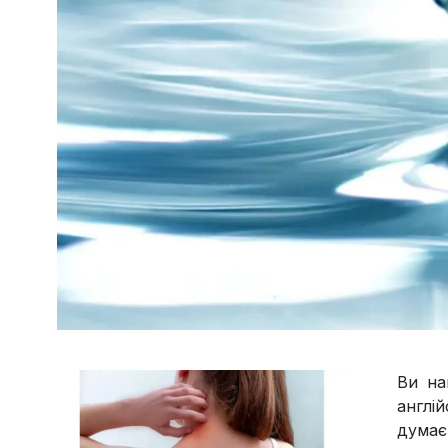
Ви на
англі
думає,