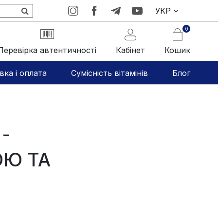
УКР
0
Перевірка автентичності
Кабінет
Кошик
вка і оплата
Сумісність вітамінів
Блог
-
ОЮ ТА