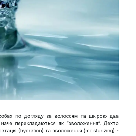
асобах по догляду за волоссям та шкірою два
два наче перекладаються як “зволоження”. Дехто
тація (hydration) та зволоження (moisturizing) -