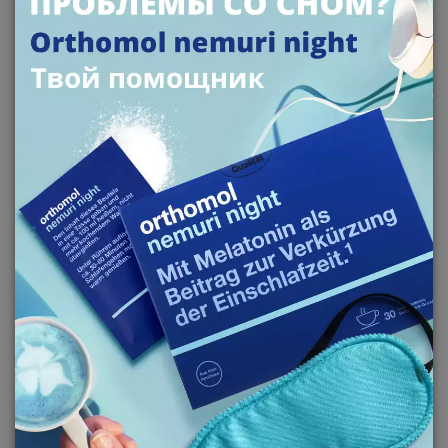
МОГУТ ЛИ ВИТАМИНЫ,
МИНЕРАЛЫ И
АМИНОКИСЛОТЫ
УЛУЧШИТЬ КАЧЕСТВО СНА?
Могут, в частности, путем успокоения нервной
системы и уменьшения усталости и возбуждения.
Например, это способны делать витамин В3 и В6,
а также аминокислоты L-триптофан и глицин.
А такой минерал как магний напрямую участвует
в выработке мелатонина – гормона сна.