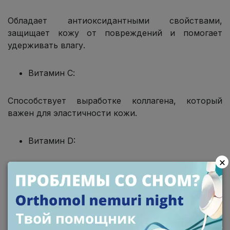
Обладает антиоксидантными свойствами,
защищает кожу от повреждений и помогает
удерживать влагу.
Витамин С:
Способствует выработке коллагена, который
важен для эластичности кожи.
Витамин D:
×
Поддерживает здоровье кожи и может
уменьшить риск развития проблем.
Витамин B-комплекс: