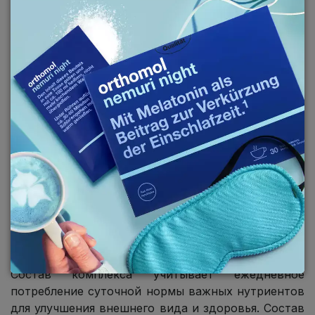
Помогает в преодолении стресса, который может
влиять на здоровье кожи.
Orthomol Beauty
(Ортомол Бьюти) - витаминно-
минеральный комплекс, включающий все
необходимые микро и макроэлементы для
качественного роста волос, ногтей и улучшения
состояния кожи.
Благодаря сбалансированному составу
витаминов, минералов и микроэлементов,
Orthomol Beauty стимулирует выработку эластина
и коллагена - главных составляющих женской
красоты.
Состав комплекса учитывает ежедневное
потребление суточной нормы важных нутриентов
для улучшения внешнего вида и здоровья. Состав