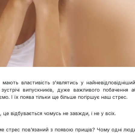
 мають властивість з'являтись у найневідповідніший
, зустрічі випускників, дуже важливого побачення 
мо. І їх поява тільки ще більше погіршує наш стрес.
 це відбувається чомусь не завжди, і не у всіх.
ме стрес пов’язаний з появою прищів? Чому одні люди