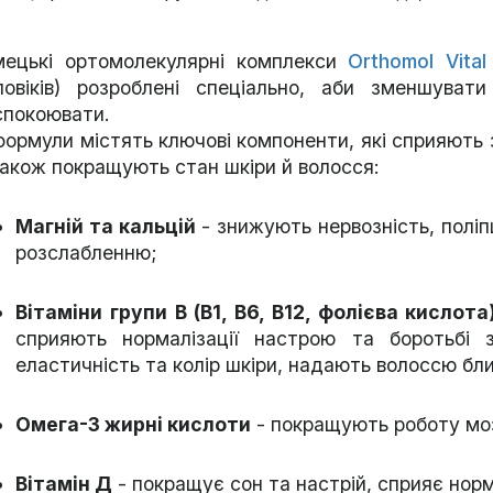
мецькі ортомолекулярні комплекси
Orthomol Vital
ловіків) розроблені спеціально, аби зменшуват
спокоювати.
 формули містять ключові компоненти, які сприяють
також покращують стан шкіри й волосся:
Магній та кальцій
- знижують нервозність, полі
розслабленню;
Вітаміни групи B (B1, B6, B12, фолієва кислот
сприяють нормалізації настрою та боротьбі
еластичність та колір шкіри, надають волоссю блис
Омега-3 жирні кислоти
- покращують роботу мо
Вітамін Д
- покращує сон та настрій, сприяє но