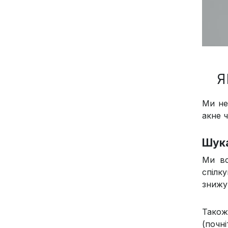
Я
Ми не
акне 
Шука
Ми вс
спілк
знижу
Також
(почні