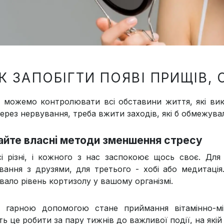
К ЗАПОБІГТИ ПОЯВІ ПРИЩІВ
 можемо контролювати всі обставини життя, які вик
через нервування, треба вжити заходів, які б обмежува
йте власні методи зменшення стресу
і різні, і кожного з нас заспокоює щось своє. Для 
ування з друзями, для третього - хобі або медитаці
вало рівень кортизолу у вашому організмі.
 гарною допомогою стане приймання вітамінно-мін
ть це робити за пару тижнів до важливої події, на які