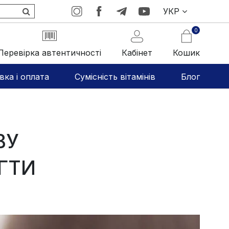
УКР
0
Перевірка автентичності
Кабінет
Кошик
вка і оплата
Сумісність вітамінів
Блог
ВУ
ГТИ