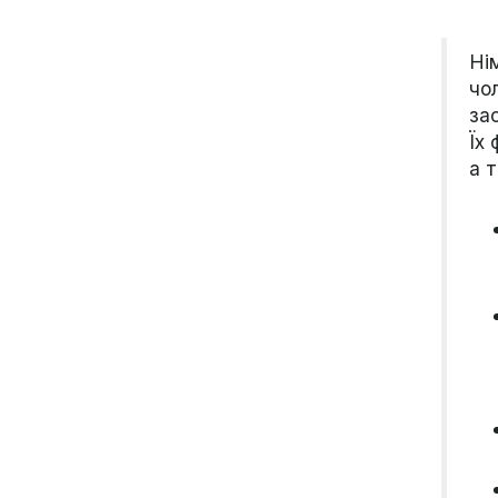
Ні
чо
за
Їх
а 