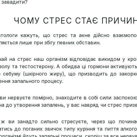
 завадити?
ЧОМУ СТРЕС СТАЄ ПРИЧИ
тологи кажуть, що стрес та акне дійсно взаємопов’
ляється лише при збігу певних обставин.
чай на стрес наш організм відповідає викидом у кро
золу та тестостерону. А обидва ці гормони активують
е себуму (шкірного жиру), що призводить до закорк
ення запального процесу.
ви нервуєте помірно, знаходите в собі сили заспокою
на до утворення запалень, у вас навряд чи стрес при
ж ви занадто сильно стресуєте, через що починає
атись до поганих звичок типу куріння та пиття алког
 організмі йдуть запальні процеси, скоріш за все нерв