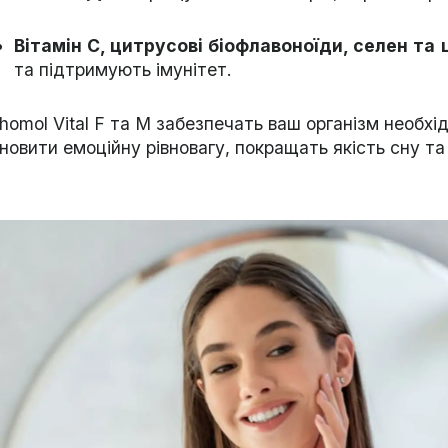
Вітамін C, цитрусові біофлавоноїди, селен та 
та підтримують імунітет.
thomol Vital F та M забезпечать ваш організм необ
дновити емоційну рівновагу, покращать якість сну т