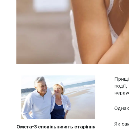
Прищі
події
нервує
Однак,
Як са
Омега-3 сповільнюють старіння