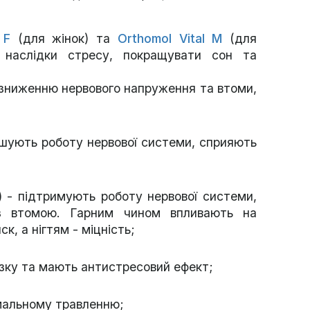
 F
(для жінок) та
Orthomol Vital M
(для
и наслідки стресу, покращувати сон та
 зниженню нервового напруження та втоми,
пшують роботу нервової системи, сприяють
а)
- підтримують роботу нервової системи,
 з втомою. Гарним чином впливають на
к, а нігтям - міцність;
зку та мають антистресовий ефект;
рмальному травленню;