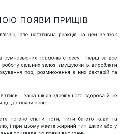
НОЮ ПОЯВИ ПРИЩІВ
язані, але негативна реакція на цей зв’язок
в сумнозвісних гормонів стресу - перш за все
 роботу сальних залоз, змушуючи їх виробляти
овування пор, розмноження в них бактерій та
ватись, і ваша шкіра здебільшого здорова й не
зведе до появи акне.
те погано спати, їсти, пити багато кави та
олю, і при цьому маєте жирний тип шкіри або у
ування призведе до появи висипань.