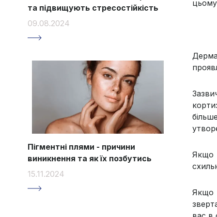
цьому
та підвищують стресостійкість
09.08.2024
Дерма
прояв
Зазви
корти
більш
утвор
Пігментні плями - причини
Якщо 
виникнення та як їх позбутись
схиль
15.11.2024
Якщо 
зверт
вас в