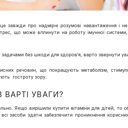
це завжди про надмірні розумові навантаження і не 
стрес, що може вплинути на роботу імунної системи, 
 задачами без шкоди для здоров’я, варто звернути ув
орисних речовин, що покращують метаболізм, стиму
ують гостроту зору.
В ВАРТІ УВАГИ?
ельно. Якщо вирішили купити вітаміни для дітей, то о
 всі засоби здатні забезпечити проникнення корисних