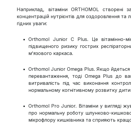
Наприклад, вітаміни ORTHOMOL створені за
концентрацій нутрієнтів для оздоровлення та лік
гідних уваги:
Orthomol Junior C Plus. Це вітамінно-
підвищеного ризику гострих респіраторн
м'язового каркаса.
Orthomol Junior Omega Plus. Якщо йдеться
перевантаження, тоді Omega Plus до ва
витривалість під час виконання контр
нормальному когнітивному розвитку дити
Orthomol Pro Junior. Вітаміни у вигляді 
про нормальну роботу шлунково-кишковог
мікрофлору кишківника та сприяють кращ