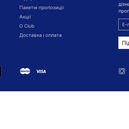
дізн
Пакетні пропозиції
проп
Акції
O Club
Доставка і оплата
Пі