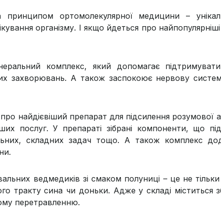
 принципом ортомолекулярної медицини – унікаль
ування організму. І якщо йдеться про найпопулярніші б
мінеральний комплекс, який допомагає підтримуват
их захворювань. А також заспокоює нервову систему 
 про найдієвіший препарат для підсилення розумової а
ших послуг. У препараті зібрані компоненти, що п
ольних, складних задач тощо. А також комплекс д
ни.
жувальних ведмедиків зі смаком полуниці – це не тільк
о тракту сина чи доньки. Адже у складі міститься з
ому перетравленню.