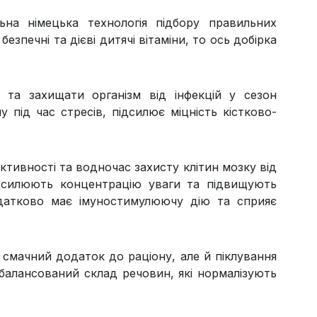
на німецька технологія підбору правильних
езпечні та дієві дитячі вітаміни, то ось добірка
и та захищати організм від інфекцій у сезон
під час стресів, підсилює міцність кістково-
ктивності та водночас захисту клітин мозку від
ідсилюють концентрацію уваги та підвищують
одатково має імуностимулюючу дію та сприяє
и смачний додаток до раціону, але й піклування
балансований склад речовин, які нормалізують