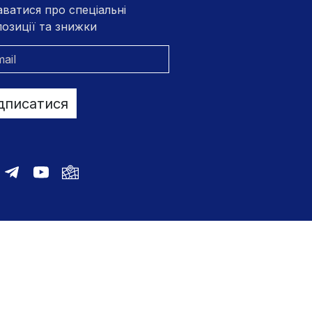
аватися про спеціальні
озиції та знижки
дписатися