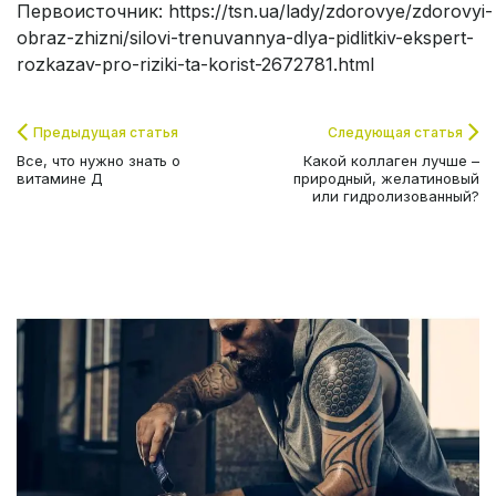
Первоисточник: https://tsn.ua/lady/zdorovye/zdorovyi-
obraz-zhizni/silovi-trenuvannya-dlya-pidlitkiv-ekspert-
rozkazav-pro-riziki-ta-korist-2672781.html
Предыдущая статья
Следующая статья
Все, что нужно знать о
Какой коллаген лучше –
витамине Д
природный, желатиновый
или гидролизованный?