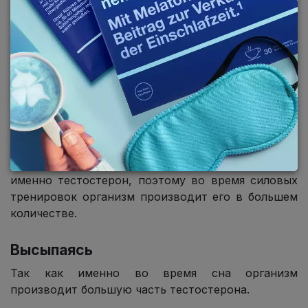
ЗДОРОВЫМ ПУТЁМ
С помощью силовых тренировок
Регулярные занятия с тяжестями – самый
эффективный способ естественного повышения
уровня тестостерона. Ибо силовая нагрузка
требует расходования энергии, повышенного
метаболизма, заживления микроповреждений в
мышцах и активной работы нервной системы для
координации движений. Все это обеспечивает
именно тестостерон, поэтому во время силовых
тренировок организм производит его в большем
количестве.
Высыпаясь
Так как именно во время сна организм
производит большую часть тестостерона.