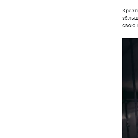
Креат
збіль
свою 