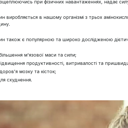
озщеплюючись при фізичних навантаженнях, надає силу 
н виробляється в нашому організмі з трьох амінокислот 
цину.
ин також є популярною та широко дослідженою дієтич
більшення м'язової маси та сили;
ідвищення продуктивності, витривалості та пришвидш
доров'я мозку та кісток;
ля схуднення.