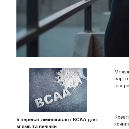
Можли
варто
цієї 
Креат
5 переваг амінокислот BCAA для
яєчни
м’язів та печінки