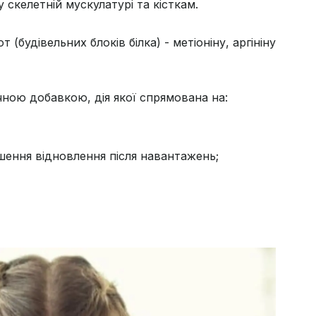
скелетній мускулатурі та кісткам.
(будівельних блоків білка) - метіоніну, аргініну
ною добавкою, дія якої спрямована на:
ення відновлення після навантажень;