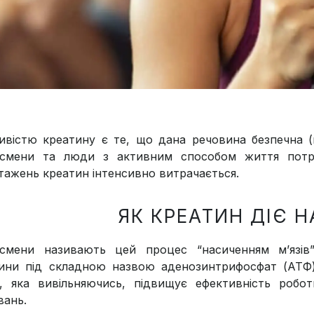
ивістю креатину є те, що дана речовина безпечна (
смени та люди з активним способом життя потре
тажень креатин інтенсивно витрачається.
ЯК КРЕАТИН ДІЄ Н
смени називають цей процес “насиченням м’язів”
ини під складною назвою аденозинтрифосфат (АТФ)
н, яка вивільняючись, підвищує ефективність робо
вань.