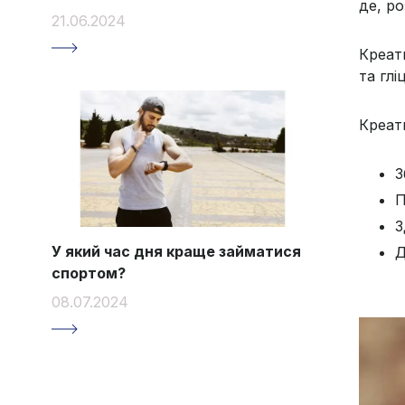
де, р
21.06.2024
Креати
та глі
Креат
З
П
З
У який час дня краще займатися
Д
спортом?
08.07.2024