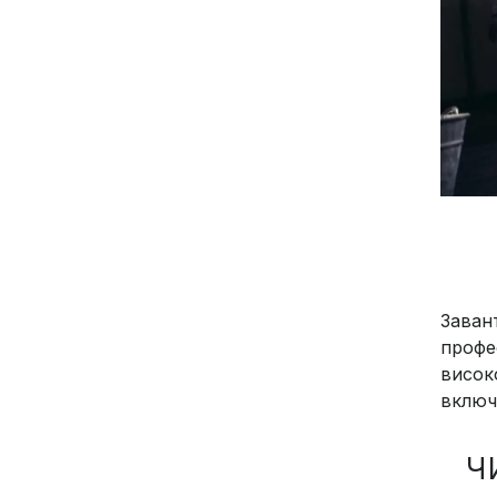
Заван
профе
висок
включ
Ч