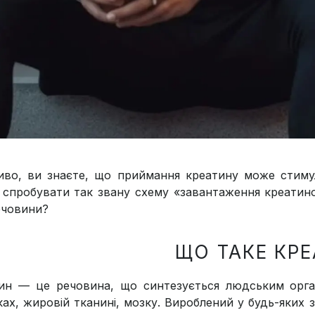
во, ви знаєте, що приймання креатину може стимулю
 спробувати так звану схему «завантаження креатин
речовини?
ЩО ТАКЕ КР
ин — це речовина, що синтезується людським органі
ках, жировій тканині, мозку. Вироблений у будь-яких з