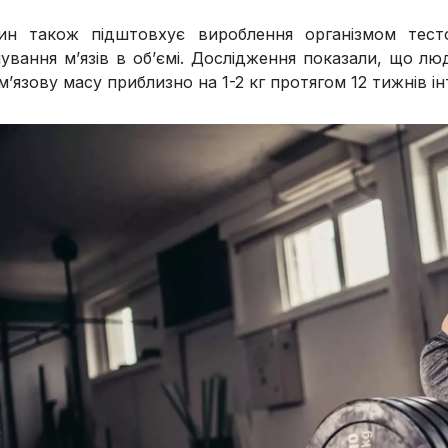
ин також підштовхує вироблення організмом тес
шування м’язів в об’ємі. Дослідження показали, що л
м’язову масу приблизно на 1-2 кг протягом 12 тижнів і