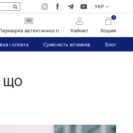
УКР
0
Перевірка автентичності
Кабінет
Кошик
вка і оплата
Сумісність вітамінів
Блог
 ЩО