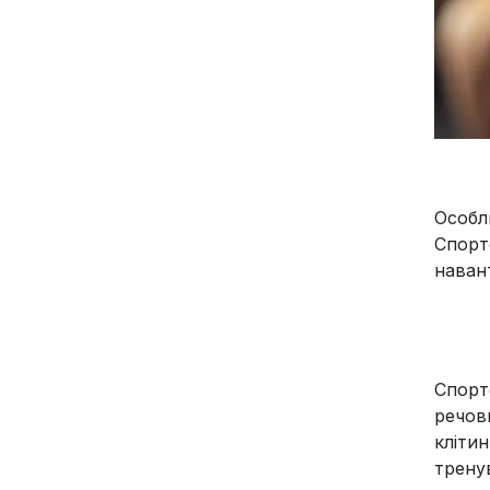
Особл
Спорт
наван
Спорт
речов
кліти
трену