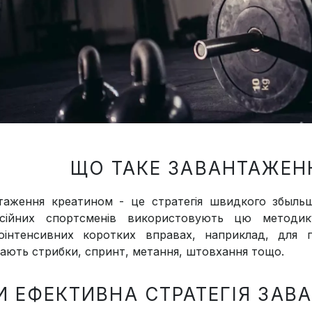
ЩО ТАКЕ ЗАВАНТАЖЕН
таження креатином - це стратегія швидкого збыльш
сійних спортсменів використовують цю методик
оінтенсивних коротких вправах, наприклад, для 
ають стрибки, спринт, метання, штовхання тощо.
И ЕФЕКТИВНА СТРАТЕГІЯ ЗА