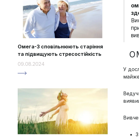
ом
зд
Ви
пр
ви
Омега-3 сповільнюють старіння
О
та підвищують стресостійкість
09.08.2024
У дос
майже 
Ведуч
вияви
Вивче
З