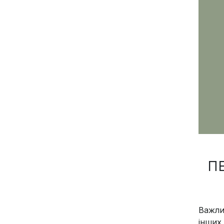
П
Важли
інших 