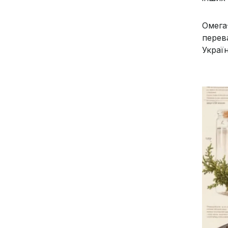
Омега
перева
Украї