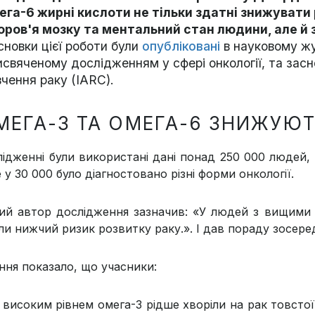
ега-6 жирні кислоти не тільки здатні знижувати
оров'я мозку та ментальний стан людини, але й 
сновки цієї роботи були
опубліковані
в науковому жур
исвяченому дослідженням у сфері онкології, та за
вчення раку (IARC).
МЕГА-3 ТА ОМЕГА-6 ЗНИЖУЮТ
лідженні були використані дані понад 250 000 людей, з
у 30 000 було діагностовано різні форми онкології.
ий автор дослідження зазначив: «У людей з вищими 
ли нижчий ризик розвитку раку.». І дав пораду зосере
ння показало, що учасники:
 високим рівнем омега-3 рідше хворіли на рак товстої 