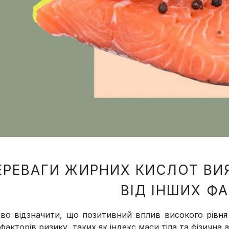
ЕРЕВАГИ ЖИРНИХ КИСЛОТ В
ВІД ІНШИХ ФА
во відзначити, що позитивний вплив високого рівня
факторів ризику, таких як індекс маси тіла та фізична 