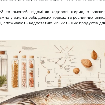
-3 та омега-6, відомі як «здорові жири», є важл
жно у жирній рибі, деяких горіхах та рослинних оліях
ні, споживають недостатню кількість цих продуктів д