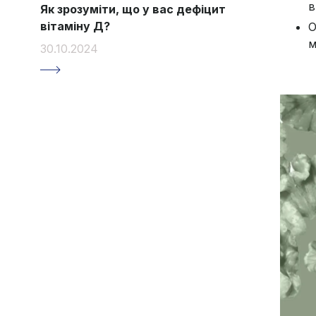
в
Як зрозуміти, що у вас дефіцит
вітаміну Д?
О
м
30.10.2024